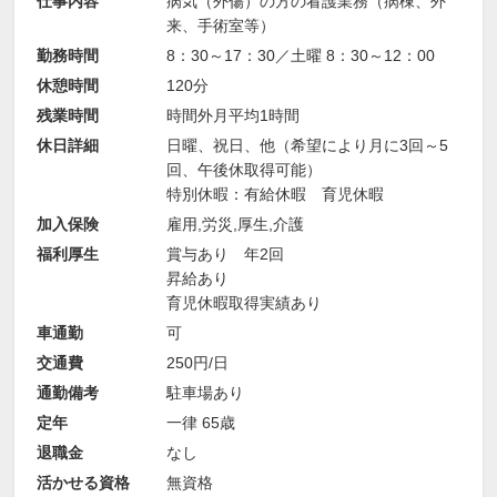
仕事内容
病気（外傷）の方の看護業務（病棟、外
来、手術室等）
勤務時間
8：30～17：30／土曜 8：30～12：00
休憩時間
120分
残業時間
時間外月平均1時間
休日詳細
日曜、祝日、他（希望により月に3回～5
回、午後休取得可能）
特別休暇：有給休暇 育児休暇
加入保険
雇用,労災,厚生,介護
福利厚生
賞与あり 年2回
昇給あり
育児休暇取得実績あり
車通勤
可
交通費
250円/日
通勤備考
駐車場あり
定年
一律 65歳
退職金
なし
活かせる資格
無資格