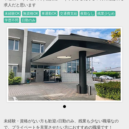
求人だと思います
未経験OK
無資格OK
車通勤OK
交通費支給
夜勤なし
残業少なめ
学歴不問
日勤のみ
未経験・資格がない方も歓迎♪日勤のみ、残業も少ない職場なの
で、プライベートを充実させたい方におすすめの職場です！