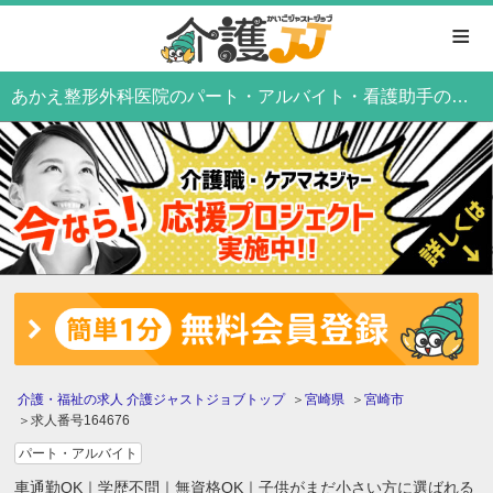
≡
あかえ整形外科医院のパート・アルバイト・看護助手の求人情報
介護・福祉の求人 介護ジャストジョブトップ
宮崎県
宮崎市
求人番号164676
パート・アルバイト
車通勤OK｜学歴不問｜無資格OK｜子供がまだ小さい方に選ばれる