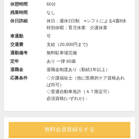
休憩時間
60分
残業時間
なし
休日詳細
休日：週休2日制 ※シフトによる4週8休
特別休暇：育児休業 介護休業
車通勤
可
交通費
支給（20,000円まで)
通勤備考
無料駐車場完備
定年
あり 一律 60歳
退職金
退職金制度あり（勤続1年以上）
応募条件
◇介護福祉士（他に医療的ケア資格あれ
ば尚可）
◇普通自動車免許（ＡＴ限定可）
必須資格(いずれか)：
無料会員登録をする