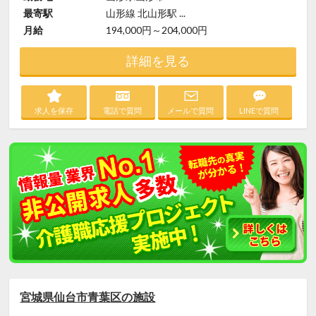
最寄駅
山形線 北山形駅 ...
月給
194,000円～204,000円
詳細を見る
求人を保存
電話で質問
メールで質問
LINEで質問
宮城県仙台市青葉区の施設