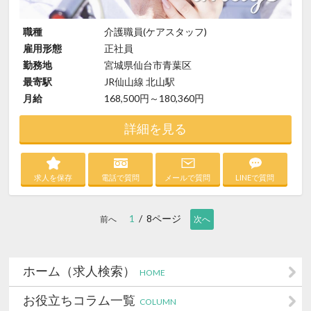
職種
介護職員(ケアスタッフ)
雇用形態
正社員
勤務地
宮城県仙台市青葉区
最寄駅
JR仙山線 北山駅
月給
168,500円～180,360円
詳細を見る
求人を保存
電話で質問
メールで質問
LINEで質問
1
/ 8ページ
前へ
次へ
ホーム（求人検索）
HOME
お役立ちコラム一覧
COLUMN