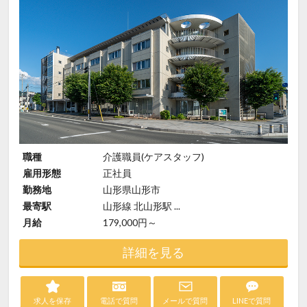
職種
介護職員(ケアスタッフ)
雇用形態
正社員
勤務地
山形県山形市
最寄駅
山形線 北山形駅 ...
月給
179,000円～
詳細を見る
求人を保存
電話で質問
メールで質問
LINEで質問