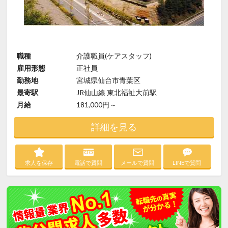
職種
介護職員(ケアスタッフ)
雇用形態
正社員
勤務地
宮城県仙台市青葉区
最寄駅
JR仙山線 東北福祉大前駅
月給
181,000円～
詳細を見る
求人を保存
電話で質問
メールで質問
LINEで質問