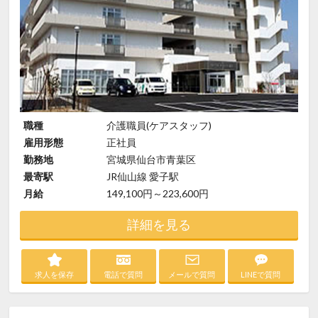
職種
介護職員(ケアスタッフ)
雇用形態
正社員
勤務地
宮城県仙台市青葉区
最寄駅
JR仙山線 愛子駅
月給
149,100円～223,600円
詳細を見る
求人を保存
電話で質問
メールで質問
LINEで質問