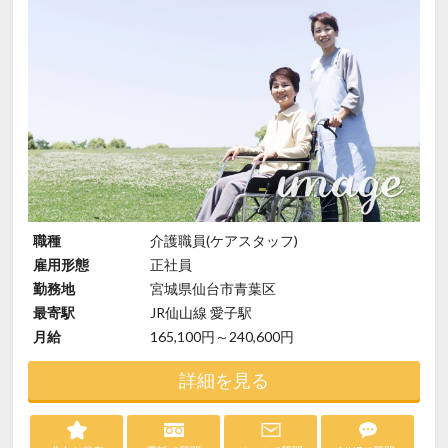
職種
介護職員(ケアスタッフ)
雇用形態
正社員
勤務地
宮城県仙台市青葉区
最寄駅
JR仙山線 愛子駅
月給
165,100円～240,600円
詳細を見る