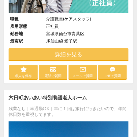
職種
介護職員(ケアスタッフ)
雇用形態
正社員
勤務地
宮城県仙台市青葉区
最寄駅
JR仙山線 愛子駅
詳細を見る
求人を保存
電話で質問
メールで質問
LINEで質問
六日町あいあい特別養護老人ホーム
残業なし｜車通勤OK｜年に１回は旅行に行きたいので、年間
休日数を重視してます。