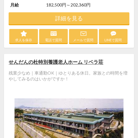
月給
182,500円～202,360円
詳細を見る
求人を保存
電話で質問
メールで質問
LINEで質問
せんだんの杜特別養護老人ホーム リベラ荘
残業少なめ｜車通勤OK｜ゆとりある休日。家族との時間を増
やしてみるのはいかがですか！