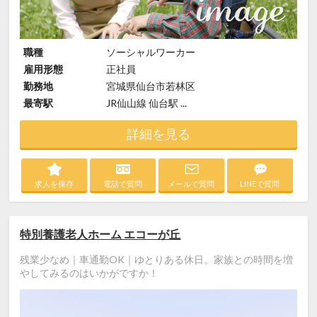
職種
ソーシャルワーカー
雇用形態
正社員
勤務地
宮城県仙台市若林区
最寄駅
JR仙山線 仙台駅 ...
詳細を見る
求人を保存
電話で質問
メールで質問
LINEで質問
特別養護老人ホーム エコーが丘
残業少なめ｜車通勤OK｜ゆとりある休日。家族との時間を増
やしてみるのはいかがですか！