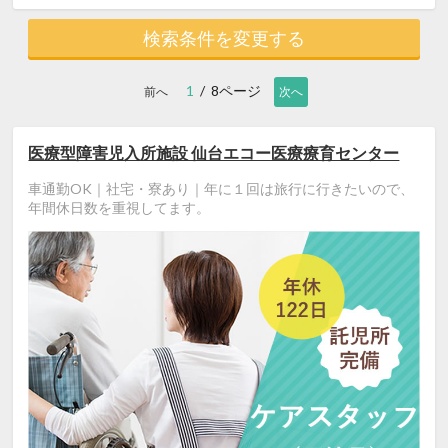
検索条件を変更する
1
/ 8ページ
前へ
次へ
医療型障害児入所施設 仙台エコー医療療育センター
車通勤OK｜社宅・寮あり｜年に１回は旅行に行きたいので、
年間休日数を重視してます。