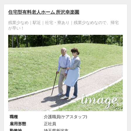
住宅型有料老人ホーム 所沢幸楽園
残業少なめ｜駅近｜社宅・寮あり｜残業少なめなので、帰宅
が早い！
職種
介護職員(ケアスタッフ)
雇用形態
正社員
勤務地
埼玉県所沢市