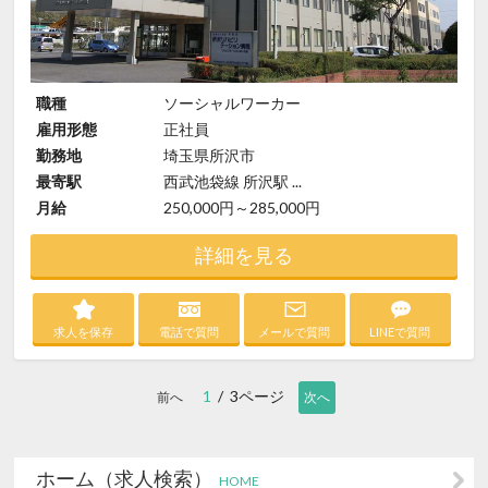
職種
ソーシャルワーカー
雇用形態
正社員
勤務地
埼玉県所沢市
最寄駅
西武池袋線 所沢駅 ...
月給
250,000円～285,000円
詳細を見る
求人を保存
電話で質問
メールで質問
LINEで質問
1
/ 3ページ
前へ
次へ
ホーム（求人検索）
HOME