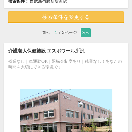
検索条件：
西武新宿線新所沢駅
検索条件を変更する
1
/ 3ページ
前へ
次へ
介護老人保健施設 エスポワール所沢
残業なし｜車通勤OK｜退職金制度あり｜残業なし！あなたの
時間を大切にできる環境です！