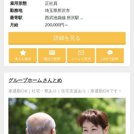
雇用形態
正社員
勤務地
埼玉県所沢市
最寄駅
西武池袋線 所沢駅 ...
月給
200,000円～
詳細を見る
求人を保存
電話で質問
メールで質問
LINEで質問
グループホーム さんとめ
車通勤OK｜社宅・寮あり｜住宅支援あり｜車通勤OKです！