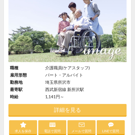
職種
介護職員(ケアスタッフ)
雇用形態
パート・アルバイト
勤務地
埼玉県所沢市
最寄駅
西武新宿線 新所沢駅
時給
1,141円～
詳細を見る
求人を保存
電話で質問
メールで質問
LINEで質問