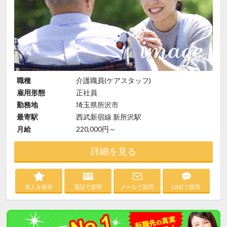
職種
介護職員(ケアスタッフ)
雇用形態
正社員
勤務地
埼玉県所沢市
最寄駅
西武新宿線 新所沢駅
月給
220,000円～
詳細を見る
求人を保存
電話で質問
メールで質問
LINEで質問