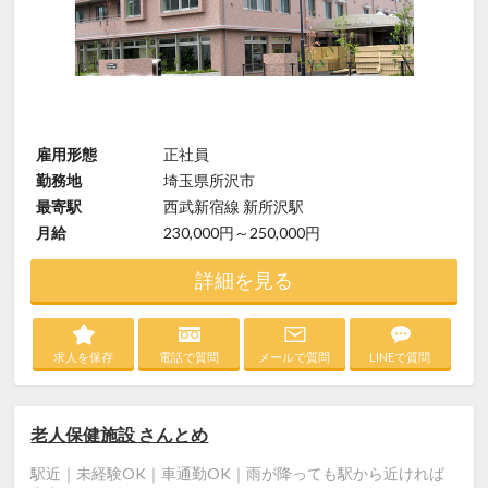
雇用形態
正社員
勤務地
埼玉県所沢市
最寄駅
西武新宿線 新所沢駅
月給
230,000円～250,000円
詳細を見る
求人を保存
電話で質問
メールで質問
LINEで質問
老人保健施設 さんとめ
駅近｜未経験OK｜車通勤OK｜雨が降っても駅から近ければ