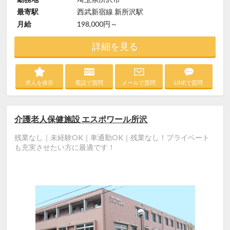
最寄駅
西武新宿線 新所沢駅
月給
198,000円～
詳細を見る
求人を保存
電話で質問
メールで質問
LINEで質問
介護老人保健施設 エスポワール所沢
残業なし｜未経験OK｜車通勤OK｜残業なし！プライベート
も充実させたい方に最適です！