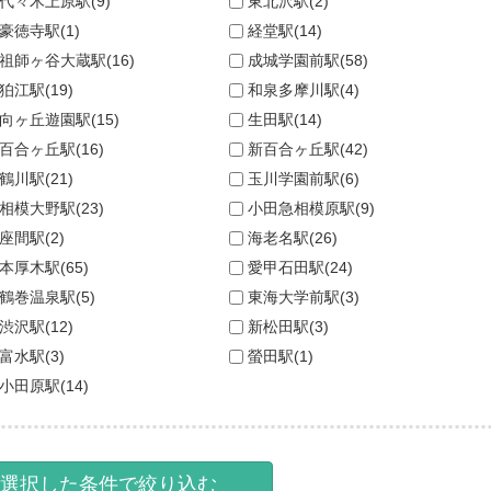
代々木上原駅(9)
東北沢駅(2)
豪徳寺駅(1)
経堂駅(14)
祖師ヶ谷大蔵駅(16)
成城学園前駅(58)
狛江駅(19)
和泉多摩川駅(4)
向ヶ丘遊園駅(15)
生田駅(14)
百合ヶ丘駅(16)
新百合ヶ丘駅(42)
鶴川駅(21)
玉川学園前駅(6)
相模大野駅(23)
小田急相模原駅(9)
座間駅(2)
海老名駅(26)
本厚木駅(65)
愛甲石田駅(24)
鶴巻温泉駅(5)
東海大学前駅(3)
渋沢駅(12)
新松田駅(3)
富水駅(3)
螢田駅(1)
小田原駅(14)