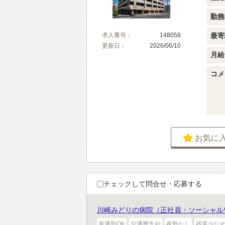
勤務
最寄
求人番号：
148058
更新日：
2026/06/10
月給
コメ
お気に
チェックして問合せ・応募する
川崎みどりの病院（正社員・ソーシャル
車通勤OK
交通費支給
夜勤なし
残業少な