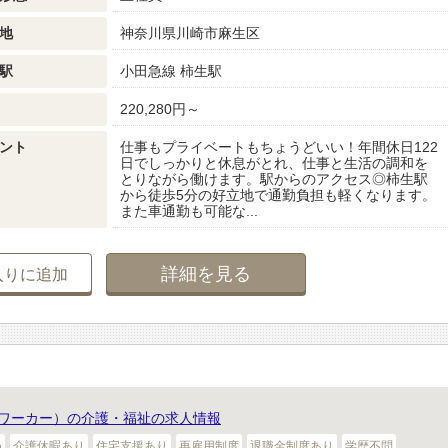
地
神奈川県川崎市麻生区
駅
小田急線 柿生駅
220,280円～
ント
仕事もプライベートもちょうどいい！年間休日122
日でしっかりと休息がとれ、仕事と生活の調和を
とりながら働けます。駅からのアクセス◎柿生駅
から徒歩5分の好立地で通勤負担も軽くなります。
また車通勤も可能な...
詳細を見る
入りに追加
ワーカー）の介護・福祉の求人情報
め
介護休暇あり
住宅支援あり
再雇用制度
退職金制度あり
学歴不問