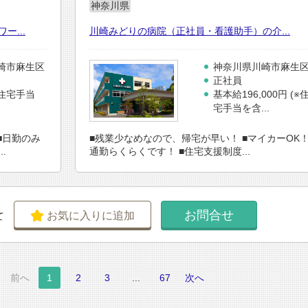
神奈川県
...
川崎みどりの病院（正社員・看護助手）の介...
崎市麻生区
神奈川県川崎市麻生
正社員
住宅手当
基本給196,000円 (※
宅手当を含...
■日勤のみ
■残業少なめなので、帰宅が早い！ ■マイカーOK
.
通勤らくらくです！ ■住宅支援制度...
お問合せ
お気に入りに追加
て
前へ
1
2
3
...
67
次へ