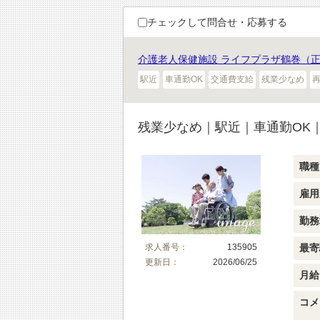
チェックして問合せ・応募する
介護老人保健施設 ライフプラザ鶴巻（正
駅近
車通勤OK
交通費支給
残業少なめ
残業少なめ｜駅近｜車通勤OK
職種
雇用
勤務
最寄
求人番号：
135905
更新日：
2026/06/25
月給
コメ