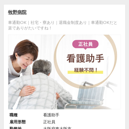
牧野病院
車通勤OK｜社宅・寮あり｜退職金制度あり｜車通勤OKだと
楽でありがたいですね！
職種
看護助手
雇用形態
正社員
勤務地
大阪府東大阪市