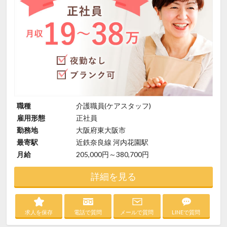
職種
介護職員(ケアスタッフ)
雇用形態
正社員
勤務地
大阪府東大阪市
最寄駅
近鉄奈良線 河内花園駅
月給
205,000円～380,700円
詳細を見る
求人を保存
電話で質問
メールで質問
LINEで質問