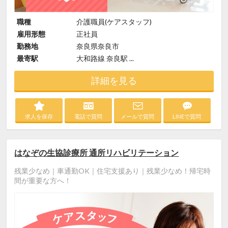
職種
介護職員(ケアスタッフ)
雇用形態
正社員
勤務地
奈良県奈良市
最寄駅
大和路線 奈良駅 ...
詳細を見る
求人を保存
電話で質問
メールで質問
LINEで質問
はなぞの生協診療所 通所リハビリテーション
残業少なめ｜車通勤OK｜住宅支援あり｜残業少なめ！帰宅時
間が重要な方へ！