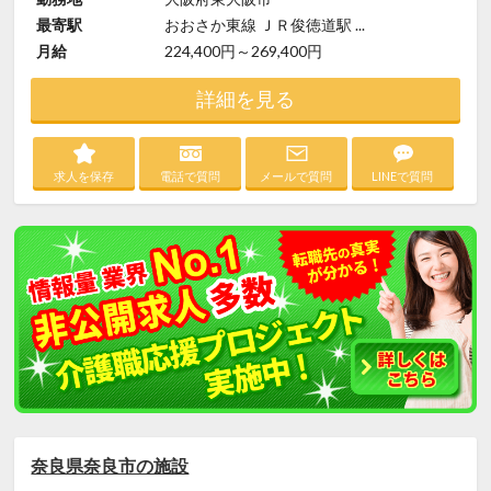
最寄駅
おおさか東線 ＪＲ俊徳道駅 ...
月給
224,400円～269,400円
詳細を見る
求人を保存
電話で質問
メールで質問
LINEで質問
奈良県奈良市の施設