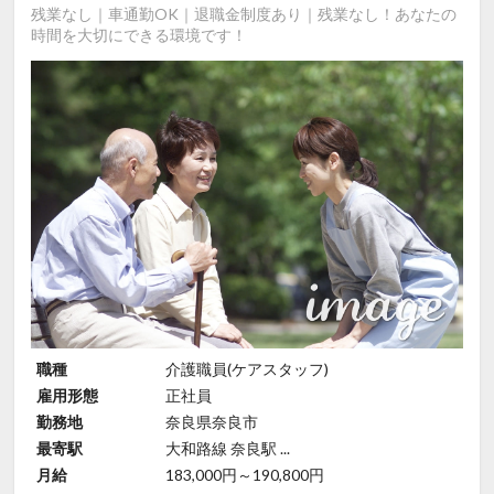
残業なし｜車通勤OK｜退職金制度あり｜残業なし！あなたの
時間を大切にできる環境です！
職種
介護職員(ケアスタッフ)
雇用形態
正社員
勤務地
奈良県奈良市
最寄駅
大和路線 奈良駅 ...
月給
183,000円～190,800円