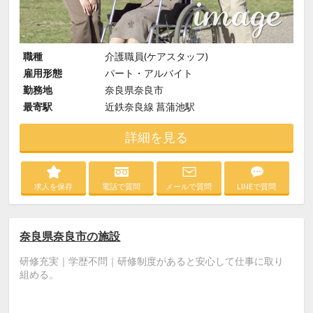
職種
介護職員(ケアスタッフ)
雇用形態
パート・アルバイト
勤務地
奈良県奈良市
最寄駅
近鉄奈良線 菖蒲池駅
詳細を見る
求人を保存
電話で質問
メールで質問
LINEで質問
奈良県奈良市の施設
研修充実｜学歴不問｜研修制度があると安心して仕事に取り
組める。