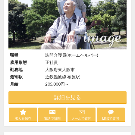
職種
訪問介護員(ホームヘルパー)
雇用形態
正社員
勤務地
大阪府東大阪市
最寄駅
近鉄難波線 布施駅 ...
月給
205,000円～
詳細を見る
求人を保存
電話で質問
メールで質問
LINEで質問