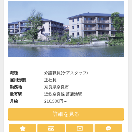
職種
介護職員(ケアスタッフ)
雇用形態
正社員
勤務地
奈良県奈良市
最寄駅
近鉄奈良線 菖蒲池駅
月給
210,500円～
詳細を見る