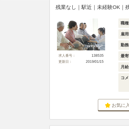
残業なし｜駅近｜未経験OK｜
職種
雇用
勤務
最寄
求人番号：
138535
更新日：
2019/01/15
月給
コメ
お気に