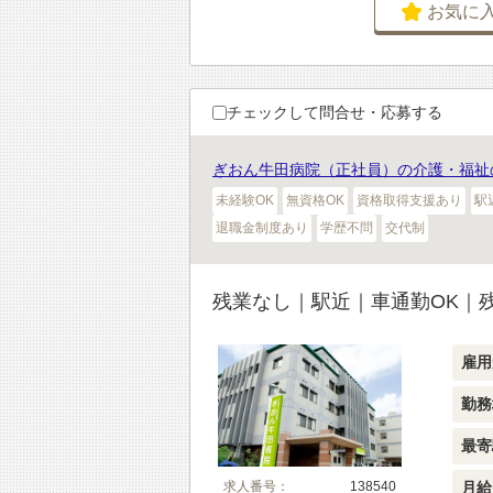
お気に
チェックして問合せ・応募する
ぎおん牛田病院（正社員）の介護・福祉
未経験OK
無資格OK
資格取得支援あり
駅
退職金制度あり
学歴不問
交代制
残業なし｜駅近｜車通勤OK｜
雇用
勤務
最寄
月給
求人番号：
138540