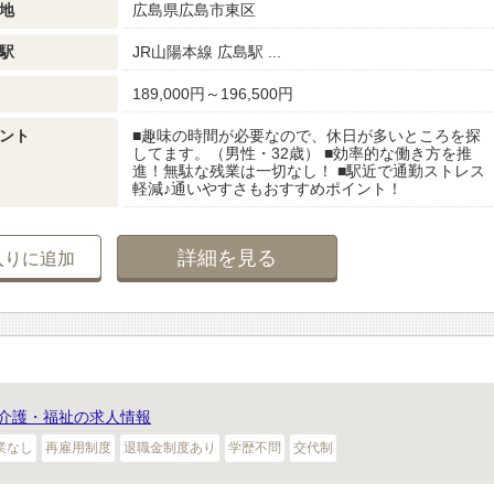
地
広島県広島市東区
駅
JR山陽本線 広島駅 ...
189,000円～196,500円
ント
■趣味の時間が必要なので、休日が多いところを探
してます。（男性・32歳） ■効率的な働き方を推
進！無駄な残業は一切なし！ ■駅近で通勤ストレス
軽減♪通いやすさもおすすめポイント！
詳細を見る
入りに追加
介護・福祉の求人情報
業なし
再雇用制度
退職金制度あり
学歴不問
交代制