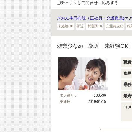
チェックして問合せ・応募する
ぎおん牛田病院（正社員・介護職員(ケ
未経験OK
駅近
車通勤OK
交通費支給
残
残業少なめ｜駅近｜未経験OK
職種
雇用
勤務
最寄
求人番号：
138536
更新日：
2019/01/15
コメ