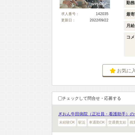
勤務
最寄
求人番号：
142035
更新日：
2022/09/22
月給
コメ
お気に
チェックして問合せ・応募する
ぎおん牛田病院（正社員・看護助手）の
未経験OK
駅近
車通勤OK
交通費支給
残