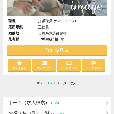
職種
介護職員(ケアスタッフ)
雇用形態
正社員
勤務地
長野県諏訪郡原村
最寄駅
JR城端線 油田駅
詳細を見る
求人を保存
電話で質問
メールで質問
LINEで質問
1
/ 1ページ
前へ
次へ
ホーム（求人検索）
HOME
お役立ちコラム一覧
COLUMN