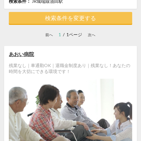
検索条件：
JR城端線油田駅
検索条件を変更する
1
/ 1ページ
前へ
次へ
あおい病院
残業なし｜車通勤OK｜退職金制度あり｜残業なし！あなたの
時間を大切にできる環境です！