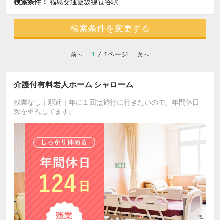
検索条件：
福島交通飯坂線笹谷駅
検索条件を変更する
1
/ 1ページ
前へ
次へ
介護付有料老人ホーム シャローム
残業なし｜駅近｜年に１回は旅行に行きたいので、年間休日
数を重視してます。