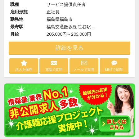
職種
サービス提供責任者
雇用形態
正社員
勤務地
福島県福島市
最寄駅
福島交通飯坂線 笹谷駅 ...
月給
205,000円～205,000円
詳細を見る
求人を保存
電話で質問
メールで質問
LINEで質問