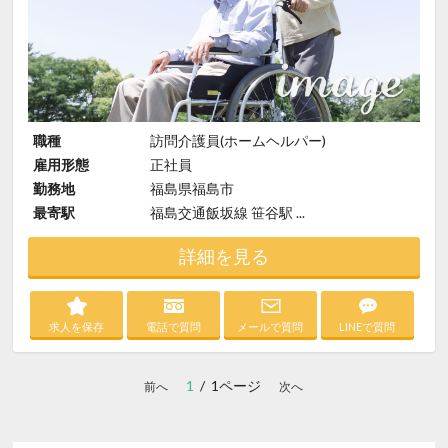
職種
訪問介護員(ホームヘルパー)
雇用形態
正社員
勤務地
福島県福島市
最寄駅
福島交通飯坂線 笹谷駅 ...
詳細を見る
求人を保存
電話で質問
メールで質問
LINEで質問
1
/ 1ページ
前へ
次へ