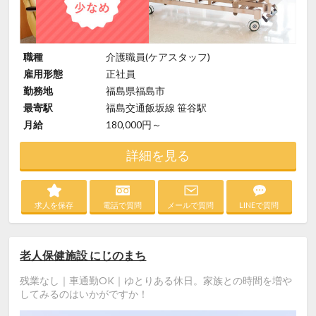
職種
介護職員(ケアスタッフ)
雇用形態
正社員
勤務地
福島県福島市
最寄駅
福島交通飯坂線 笹谷駅
月給
180,000円～
詳細を見る
求人を保存
電話で質問
メールで質問
LINEで質問
老人保健施設 にじのまち
残業なし｜車通勤OK｜ゆとりある休日。家族との時間を増や
してみるのはいかがですか！