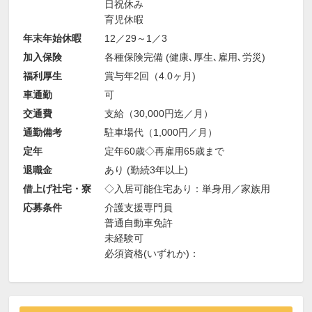
日祝休み
育児休暇
年末年始休暇
12／29～1／3
加入保険
各種保険完備 (健康､厚生､雇用､労災)
福利厚生
賞与年2回（4.0ヶ月)
車通勤
可
交通費
支給（30,000円迄／月）
通勤備考
駐車場代（1,000円／月）
定年
定年60歳◇再雇用65歳まで
退職金
あり (勤続3年以上)
借上げ社宅・寮
◇入居可能住宅あり：単身用／家族用
応募条件
介護支援専門員
普通自動車免許
未経験可
必須資格(いずれか)：