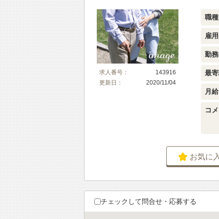
職種
雇用
勤務
最寄
求人番号：
143916
更新日：
2020/11/04
月給
コメ
お気に
チェックして問合せ・応募する