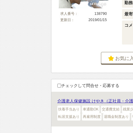
勤務
最寄
求人番号：
138790
更新日：
2019/01/15
コメ
お気に
チェックして問合せ・応募する
介護老人保健施設 けやき（正社員・介護
扶養手当あり
車通勤OK
交通費支給
残業
転居支援あり
再雇用制度
退職金制度あり