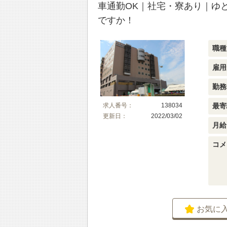
車通勤OK｜社宅・寮あり｜ゆ
ですか！
職種
雇用
勤務
最寄
求人番号：
138034
更新日：
2022/03/02
月給
コメ
お気に