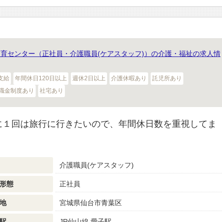
療育センター（正社員・介護職員(ケアスタッフ)）の介護・福祉の求人情
支給
年間休日120日以上
週休2日以上
介護休暇あり
託児所あり
職金制度あり
社宅あり
に１回は旅行に行きたいので、年間休日数を重視してま
介護職員(ケアスタッフ)
形態
正社員
地
宮城県仙台市青葉区
駅
JR仙山線 愛子駅