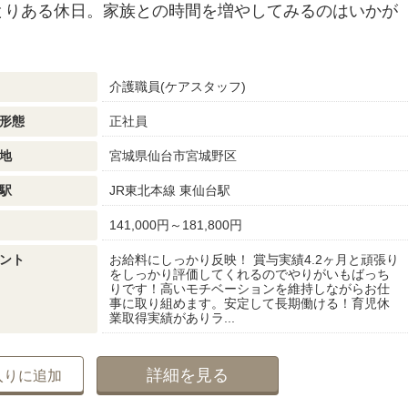
とりある休日。家族との時間を増やしてみるのはいかが
介護職員(ケアスタッフ)
形態
正社員
地
宮城県仙台市宮城野区
駅
JR東北本線 東仙台駅
141,000円～181,800円
ント
お給料にしっかり反映！ 賞与実績4.2ヶ月と頑張り
をしっかり評価してくれるのでやりがいもばっち
りです！高いモチベーションを維持しながらお仕
事に取り組めます。安定して長期働ける！育児休
業取得実績がありラ...
詳細を見る
入りに追加