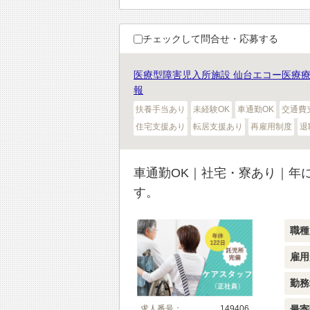
チェックして問合せ・応募する
医療型障害児入所施設 仙台エコー医療
報
扶養手当あり
未経験OK
車通勤OK
交通費
住宅支援あり
転居支援あり
再雇用制度
退
車通勤OK｜社宅・寮あり｜年
す。
職種
雇用
勤務
求人番号：
149406
最寄