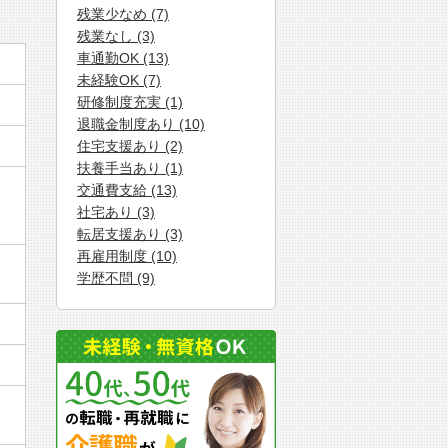
残業少なめ (7)
残業なし (3)
車通勤OK (13)
未経験OK (7)
研修制度充実 (1)
退職金制度あり (10)
住宅支援あり (2)
扶養手当あり (1)
交通費支給 (13)
社宅あり (3)
転居支援あり (3)
再雇用制度 (10)
学歴不問 (9)