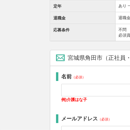
あり 
定年
退職
退職金
不問
応募条件
必須資
宮城県角田市（正社員
名前
（必須）
例)介護はな子
メールアドレス
（必須）