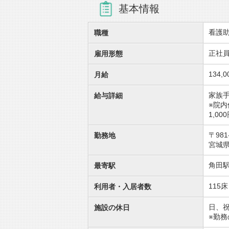
基本情報
看護
職種
正社
雇用形態
134,
月給
家族
給与詳細
※院内
1,00
〒981
勤務地
宮城県
角田
最寄駅
115
利用者・入居者数
日、
施設の休日
※勤