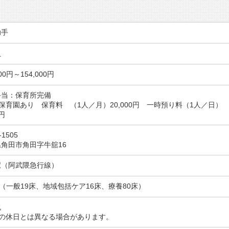
助手
員
000円～154,000円
手当：保育所完備
保育園あり 保育料 （1人／月）20,000円 一時預り料（1人／日）
0円
-1505
角田市角田字牛舘16
駅（阿武隈急行線）
床（一般19床、地域包括ケア16床、療養80床）
祝
務の休日とは異なる場合があります。