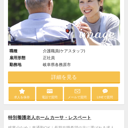
職種
介護職員(ケアスタッフ)
雇用形態
正社員
勤務地
岐阜県各務原市
詳細を見る
求人を保存
電話で質問
メールで質問
LINEで質問
特別養護老人ホーム カーサ・レスペート
残業少なめ｜車通勤OK｜長期在職希望の方に選ばれる求人