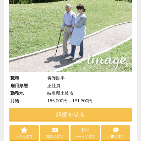
職種
看護助手
雇用形態
正社員
勤務地
岐阜県土岐市
月給
185,000円～191,900円
詳細を見る
求人を保存
電話で質問
メールで質問
LINEで質問