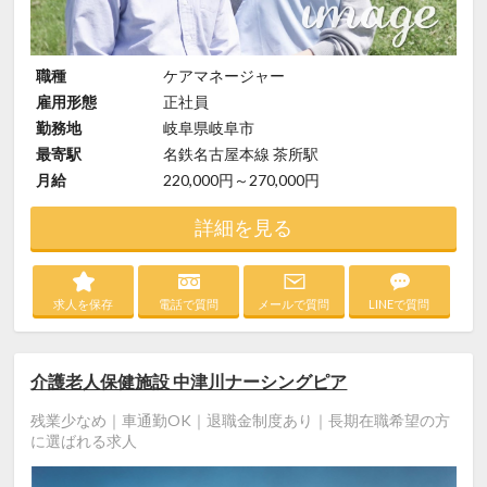
職種
ケアマネージャー
雇用形態
正社員
勤務地
岐阜県岐阜市
最寄駅
名鉄名古屋本線 茶所駅
月給
220,000円～270,000円
詳細を見る
求人を保存
電話で質問
メールで質問
LINEで質問
介護老人保健施設 中津川ナーシングピア
残業少なめ｜車通勤OK｜退職金制度あり｜長期在職希望の方
に選ばれる求人