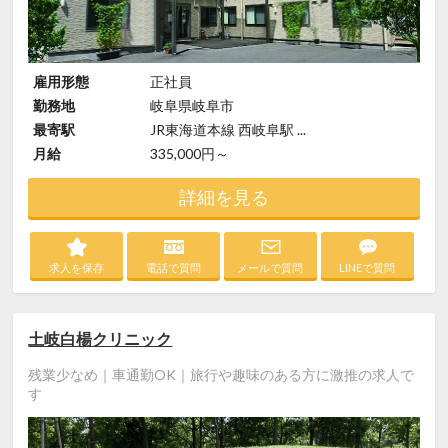
雇用形態
正社員
勤務地
岐阜県岐阜市
最寄駅
JR東海道本線 西岐阜駅 ...
月給
335,000円～
詳細を見る
求人を保存
電話で質問
メールで質問
LINEで質問
土岐白楊クリニック
残業少なめ｜車通勤OK｜旅行や趣味のある方に激推の求人で
す