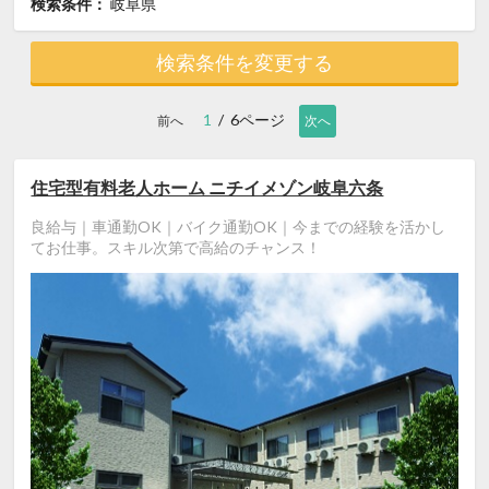
検索条件：
岐阜県
検索条件を変更する
1
/ 6ページ
前へ
次へ
住宅型有料老人ホーム ニチイメゾン岐阜六条
良給与｜車通勤OK｜バイク通勤OK｜今までの経験を活かし
てお仕事。スキル次第で高給のチャンス！