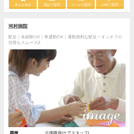
求人を保存
電話で質問
メールで質問
LINEで質問
河村病院
駅近｜未経験OK｜車通勤OK｜通勤便利な駅近！オンオフの
切替もスムーズ♪
職種
介護職員(ケアスタッフ)