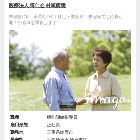
医療法人 博仁会 村瀬病院
未経験OK｜車通勤OK｜社宅・寮あり｜未経験でも応募可
能！やる気を重視します！
職種
機能訓練指導員
雇用形態
正社員
勤務地
三重県鈴鹿市
最寄駅
近鉄鈴鹿線 鈴鹿市駅 ...