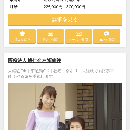
月給
225,000円～300,000円
詳細を見る
求人を保存
電話で質問
メールで質問
LINEで質問
医療法人 博仁会 村瀬病院
未経験OK｜車通勤OK｜社宅・寮あり｜未経験でも応募可
能！やる気を重視します！