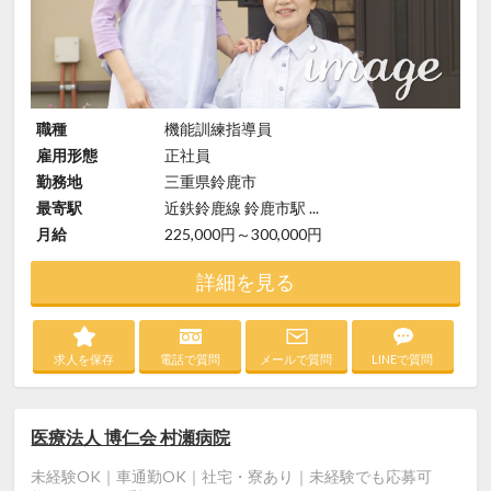
職種
機能訓練指導員
雇用形態
正社員
勤務地
三重県鈴鹿市
最寄駅
近鉄鈴鹿線 鈴鹿市駅 ...
月給
225,000円～300,000円
詳細を見る
求人を保存
電話で質問
メールで質問
LINEで質問
医療法人 博仁会 村瀬病院
未経験OK｜車通勤OK｜社宅・寮あり｜未経験でも応募可