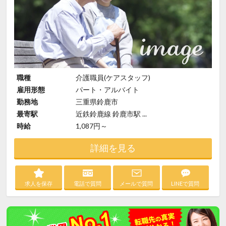
職種
介護職員(ケアスタッフ)
雇用形態
パート・アルバイト
勤務地
三重県鈴鹿市
最寄駅
近鉄鈴鹿線 鈴鹿市駅 ...
時給
1,087円～
詳細を見る
求人を保存
電話で質問
メールで質問
LINEで質問