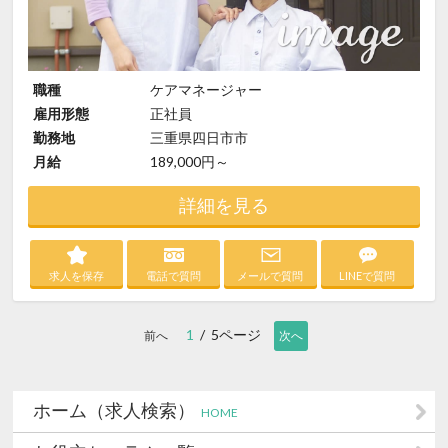
職種
ケアマネージャー
雇用形態
正社員
勤務地
三重県四日市市
月給
189,000円～
詳細を見る
求人を保存
電話で質問
メールで質問
LINEで質問
1
/ 5ページ
前へ
次へ
ホーム（求人検索）
HOME