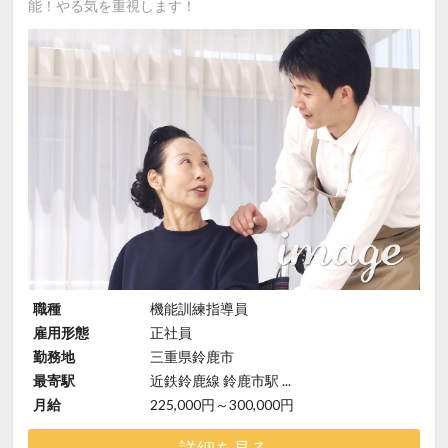
能！やる気を重視します！
職種
機能訓練指導員
雇用形態
正社員
勤務地
三重県鈴鹿市
最寄駅
近鉄鈴鹿線 鈴鹿市駅 ...
月給
225,000円～300,000円
詳細を見る