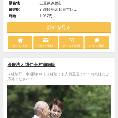
勤務地
三重県鈴鹿市
最寄駅
近鉄鈴鹿線 鈴鹿市駅 ...
時給
1,087円～
詳細を見る
求人を保存
電話で質問
メールで質問
LINEで質問
医療法人 博仁会 村瀬病院
未経験可｜車通勤OK｜未経験でも人柄重視です！お気軽にご
応募ください！