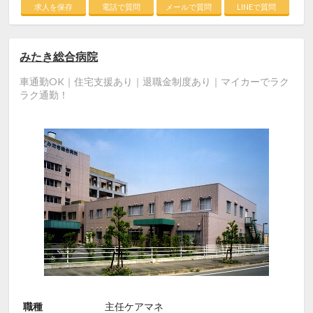
求人を保存
電話で質問
メールで質問
LINEで質問
みたき総合病院
車通勤OK｜住宅支援あり｜退職金制度あり｜マイカーでラク
ラク通勤！
職種
主任ケアマネ