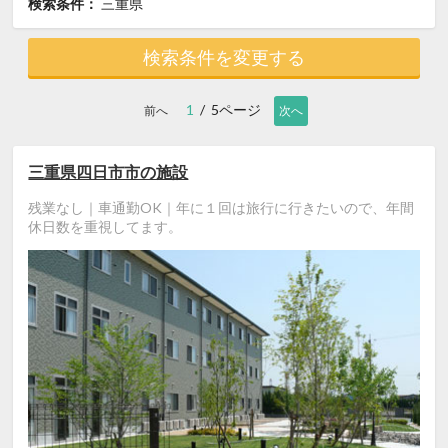
検索条件：
三重県
検索条件を変更する
1
/ 5ページ
前へ
次へ
三重県四日市市の施設
残業なし｜車通勤OK｜年に１回は旅行に行きたいので、年間
休日数を重視してます。