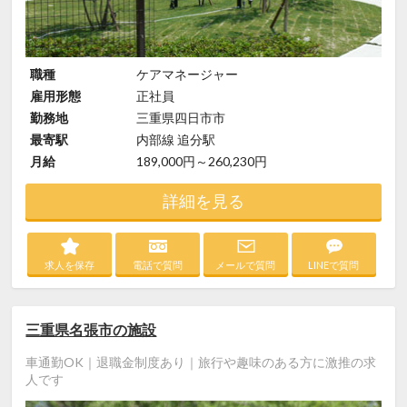
職種
ケアマネージャー
雇用形態
正社員
勤務地
三重県四日市市
最寄駅
内部線 追分駅
月給
189,000円～260,230円
詳細を見る
求人を保存
電話で質問
メールで質問
LINEで質問
三重県名張市の施設
車通勤OK｜退職金制度あり｜旅行や趣味のある方に激推の求
人です