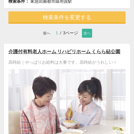
検索条件：
東急田園都市線用賀駅
検索条件を変更する
1
/ 3ページ
前へ
次へ
介護付有料老人ホーム リハビリホーム くらら砧公園
高時給｜やっぱりお給料は大事です。高時給がうれしい！