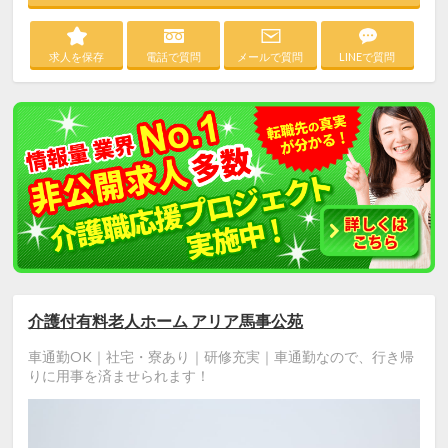
求人を保存
電話で質問
メールで質問
LINEで質問
介護付有料老人ホーム アリア馬事公苑
車通勤OK｜社宅・寮あり｜研修充実｜車通勤なので、行き帰
りに用事を済ませられます！