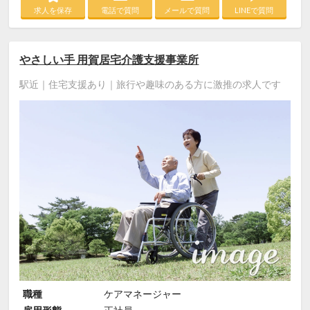
求人を保存
電話で質問
メールで質問
LINEで質問
やさしい手 用賀居宅介護支援事業所
駅近｜住宅支援あり｜旅行や趣味のある方に激推の求人です
職種
ケアマネージャー