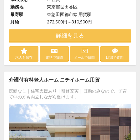
勤務地
東京都世田谷区
最寄駅
東急田園都市線 用賀駅
月給
272,500円～310,500円
詳細を見る
求人を保存
電話で質問
メールで質問
LINEで質問
介護付有料老人ホーム ニチイホーム用賀
夜勤なし｜住宅支援あり｜研修充実｜日勤のみなので、子育
て中の方も両立しながら働けます。