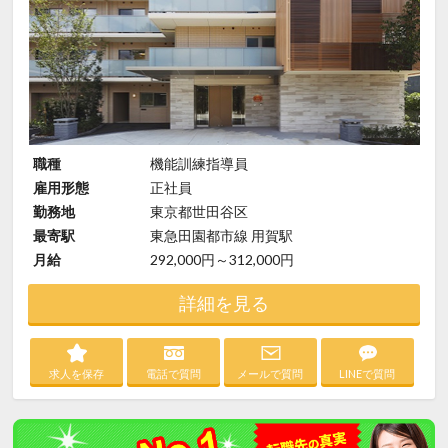
職種
機能訓練指導員
雇用形態
正社員
勤務地
東京都世田谷区
最寄駅
東急田園都市線 用賀駅
月給
292,000円～312,000円
詳細を見る
求人を保存
電話で質問
メールで質問
LINEで質問