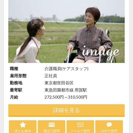
職種
介護職員(ケアスタッフ)
雇用形態
正社員
勤務地
東京都世田谷区
最寄駅
東急田園都市線 用賀駅
月給
272,500円～310,500円
詳細を見る
求人を保存
電話で質問
メールで質問
LINEで質問