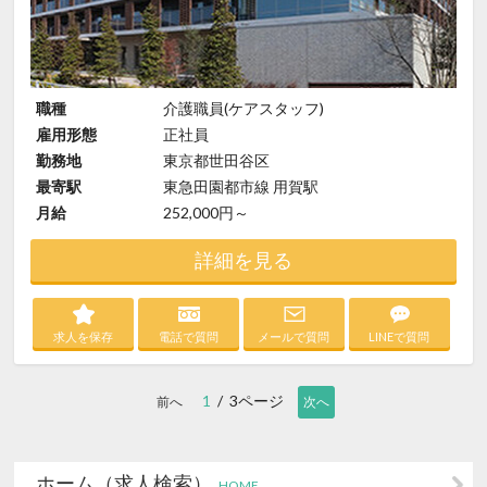
職種
介護職員(ケアスタッフ)
雇用形態
正社員
勤務地
東京都世田谷区
最寄駅
東急田園都市線 用賀駅
月給
252,000円～
詳細を見る
求人を保存
電話で質問
メールで質問
LINEで質問
1
/ 3ページ
前へ
次へ
ホーム（求人検索）
HOME