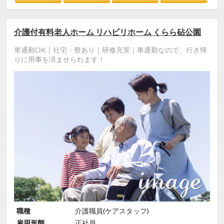
介護付有料老人ホーム リハビリホーム くらら砧公園
車通勤OK｜社宅・寮あり｜研修充実｜車通勤なので、行き帰
りに用事を済ませられます！
職種
介護職員(ケアスタッフ)
雇用形態
正社員