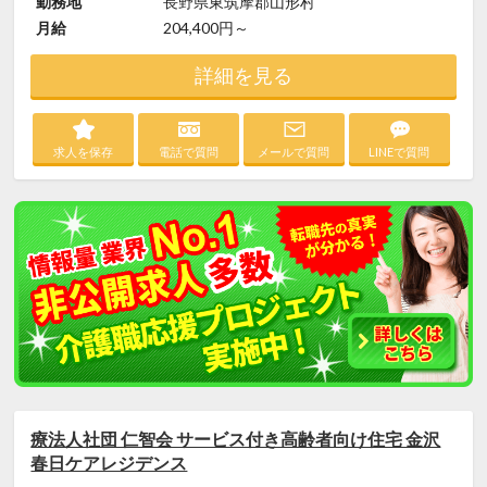
勤務地
長野県東筑摩郡山形村
月給
204,400円～
詳細を見る
求人を保存
電話で質問
メールで質問
LINEで質問
療法人社団 仁智会 サービス付き高齢者向け住宅 金沢
春日ケアレジデンス