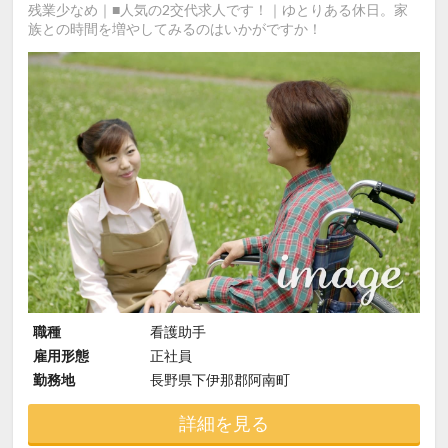
残業少なめ｜■人気の2交代求人です！｜ゆとりある休日。家
族との時間を増やしてみるのはいかがですか！
職種
看護助手
雇用形態
正社員
勤務地
長野県下伊那郡阿南町
詳細を見る