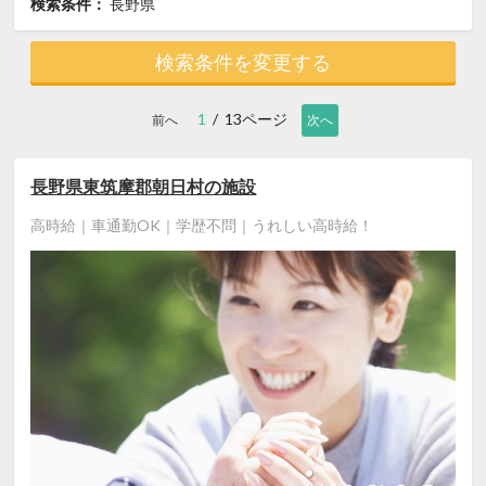
検索条件：
長野県
検索条件を変更する
1
/ 13ページ
前へ
次へ
長野県東筑摩郡朝日村の施設
高時給｜車通勤OK｜学歴不問｜うれしい高時給！