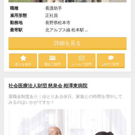
職種
看護助手
雇用形態
正社員
勤務地
長野県松本市
最寄駅
北アルプス線 松本駅 ...
詳細を見る
求人を保存
電話で質問
メールで質問
LINEで質問
社会医療法人財団 慈泉会 相澤東病院
退職金制度あり｜ゆとりある休日。家族との時間を増やして
みるのはいかがですか！