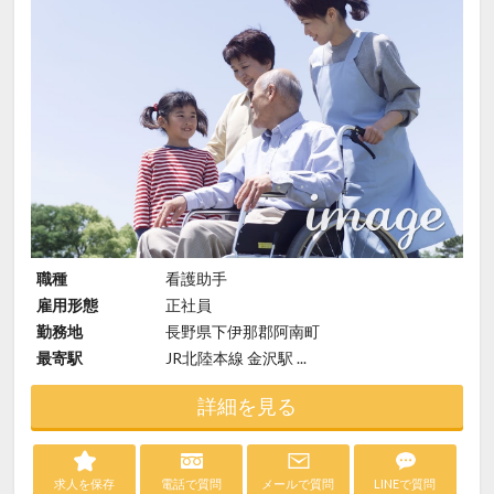
職種
看護助手
雇用形態
正社員
勤務地
長野県下伊那郡阿南町
最寄駅
JR北陸本線 金沢駅 ...
詳細を見る
求人を保存
電話で質問
メールで質問
LINEで質問