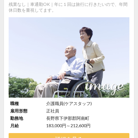
残業なし｜車通勤OK｜年に１回は旅行に行きたいので、年間
休日数を重視してます。
職種
介護職員(ケアスタッフ)
雇用形態
正社員
勤務地
長野県下伊那郡阿南町
月給
183,000円～212,600円