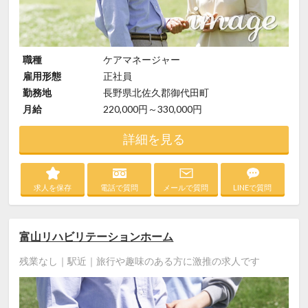
職種
ケアマネージャー
雇用形態
正社員
勤務地
長野県北佐久郡御代田町
月給
220,000円～330,000円
詳細を見る
求人を保存
電話で質問
メールで質問
LINEで質問
富山リハビリテーションホーム
残業なし｜駅近｜旅行や趣味のある方に激推の求人です