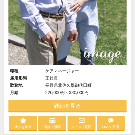
職種
ケアマネージャー
雇用形態
正社員
勤務地
長野県北佐久郡御代田町
月給
220,000円～330,000円
詳細を見る
求人を保存
電話で質問
メールで質問
LINEで質問