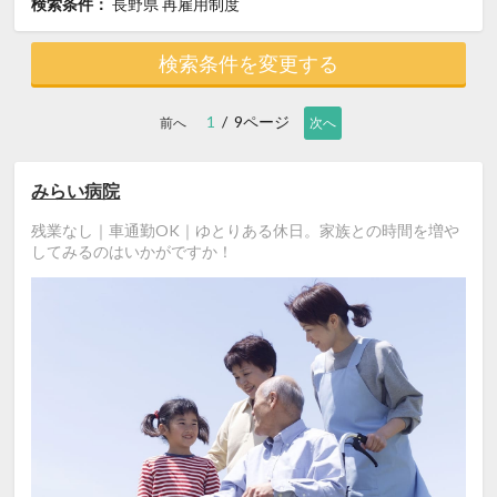
検索条件：
長野県
再雇用制度
検索条件を変更する
1
/ 9ページ
前へ
次へ
みらい病院
残業なし｜車通勤OK｜ゆとりある休日。家族との時間を増や
してみるのはいかがですか！