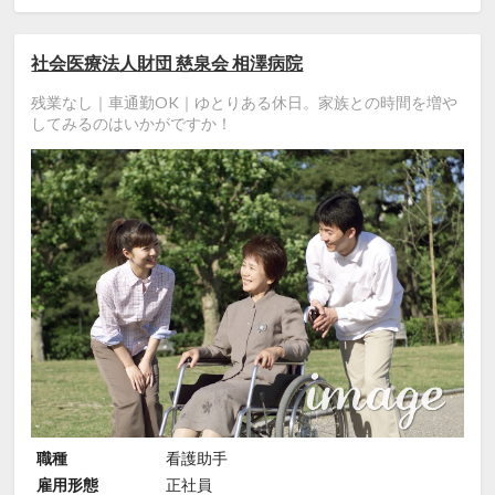
社会医療法人財団 慈泉会 相澤病院
残業なし｜車通勤OK｜ゆとりある休日。家族との時間を増や
してみるのはいかがですか！
職種
看護助手
雇用形態
正社員