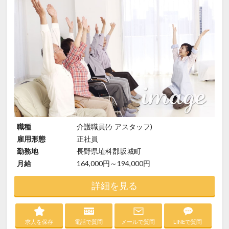
職種
介護職員(ケアスタッフ)
雇用形態
正社員
勤務地
長野県埴科郡坂城町
月給
164,000円～194,000円
詳細を見る
求人を保存
電話で質問
メールで質問
LINEで質問