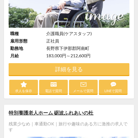
職種
介護職員(ケアスタッフ)
雇用形態
正社員
勤務地
長野県下伊那郡阿南町
月給
183,000円～212,600円
詳細を見る
求人を保存
電話で質問
メールで質問
LINEで質問
特別養護老人ホーム 砺波ふれあいの杜
残業少なめ｜車通勤OK｜旅行や趣味のある方に激推の求人で
す