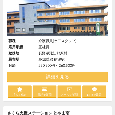
職種
介護職員(ケアスタッフ)
雇用形態
正社員
勤務地
長野県諏訪郡原村
最寄駅
JR城端線 砺波駅
月給
230,500円～260,500円
詳細を見る
求人を保存
電話で質問
メールで質問
LINEで質問
さくら支援ステーション とやま南