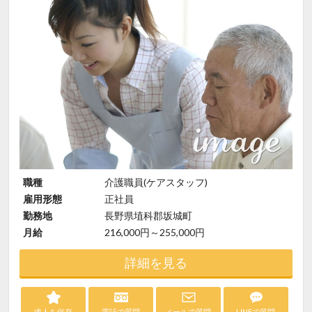
職種
介護職員(ケアスタッフ)
雇用形態
正社員
勤務地
長野県埴科郡坂城町
月給
216,000円～255,000円
詳細を見る
求人を保存
電話で質問
メールで質問
LINEで質問