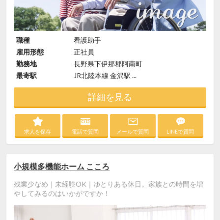
職種
看護助手
雇用形態
正社員
勤務地
長野県下伊那郡阿南町
最寄駅
JR北陸本線 金沢駅 ...
詳細を見る
求人を保存
電話で質問
メールで質問
LINEで質問
小規模多機能ホーム こころ
残業少なめ｜未経験OK｜ゆとりある休日。家族との時間を増
やしてみるのはいかがですか！