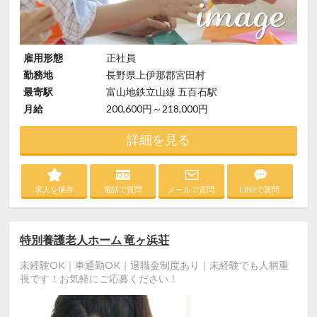
雇用形態
正社員
勤務地
長野県上伊那郡宮田村
最寄駅
富山地鉄立山線 五百石駅
月給
200,600円～218,000円
詳細を見る
求人を保存
電話で質問
メールで質問
LINEで質問
特別養護老人ホーム 竜ヶ浜荘
未経験OK｜車通勤OK｜退職金制度あり｜未経験でも人柄重
視です！お気軽にご応募ください！