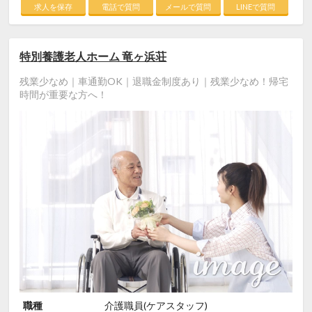
求人を保存
電話で質問
メールで質問
LINEで質問
特別養護老人ホーム 竜ヶ浜荘
残業少なめ｜車通勤OK｜退職金制度あり｜残業少なめ！帰宅
時間が重要な方へ！
職種
介護職員(ケアスタッフ)