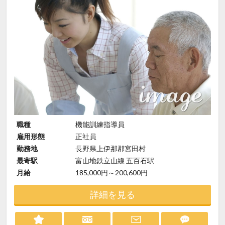
職種
機能訓練指導員
雇用形態
正社員
勤務地
長野県上伊那郡宮田村
最寄駅
富山地鉄立山線 五百石駅
月給
185,000円～200,600円
詳細を見る