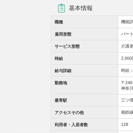
基本情報
機能
職種
パー
雇用形態
介護
サービス形態
2,00
時給
時給：
給与詳細
〒246
勤務地
神奈川
三ツ
最寄駅
相鉄線
アクセスその他
128
利用者・入居者数