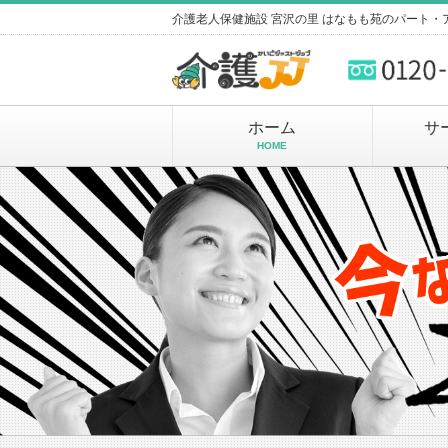
介護老人保健施設 宮沢の里 はなもも苑のパート
ホーム
サ
HOME