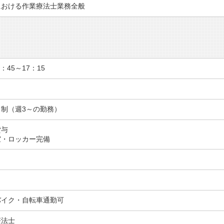
における作業療法士業務全般
：45～17：15
ト制（週3～の勤務）
貸与
室・ロッカー完備
バイク・自転車通勤可
療法士