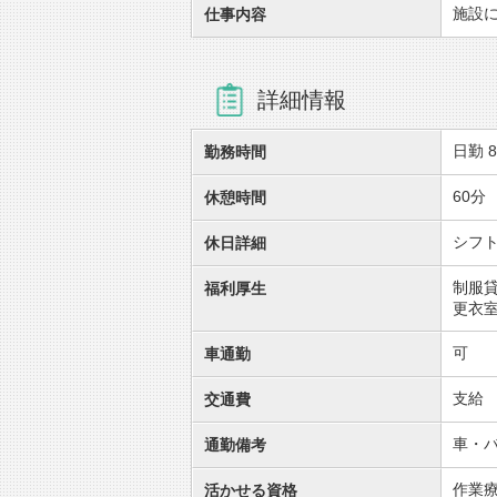
施設
仕事内容
詳細情報
日勤 8
勤務時間
60分
休憩時間
シフ
休日詳細
制服
福利厚生
更衣
可
車通勤
支給
交通費
車・
通勤備考
作業
活かせる資格