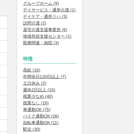
グループホーム (9)
デイサービス・通所介護 (1)
デイケア・通所リハ (3)
訪問介護 (2)
居宅介護支援事業所 (6)
地域包括支援センター (1)
医療関連・病院 (3)
特徴
高給 (16)
年間休日120日以上 (7)
土日休み (2)
週休2日以上 (15)
残業少なめ (40)
残業なし (16)
車通勤OK (75)
バイク通勤OK (26)
自転車通勤OK (11)
駅近 (30)