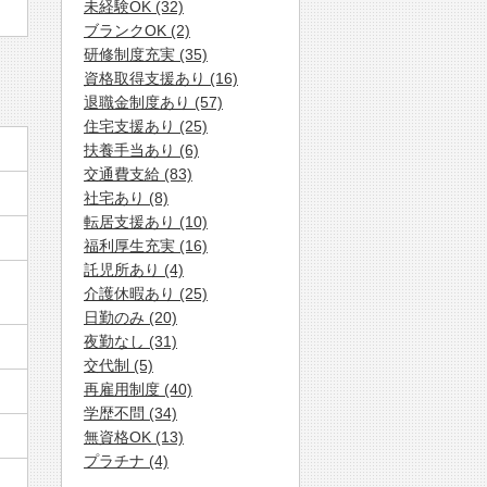
未経験OK (32)
ブランクOK (2)
研修制度充実 (35)
資格取得支援あり (16)
退職金制度あり (57)
住宅支援あり (25)
扶養手当あり (6)
交通費支給 (83)
社宅あり (8)
転居支援あり (10)
福利厚生充実 (16)
託児所あり (4)
介護休暇あり (25)
日勤のみ (20)
夜勤なし (31)
交代制 (5)
再雇用制度 (40)
学歴不問 (34)
無資格OK (13)
プラチナ (4)