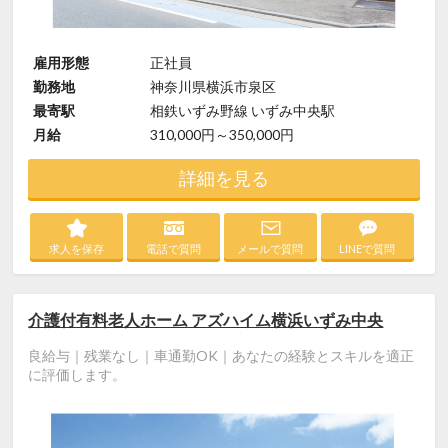
雇用形態
正社員
勤務地
神奈川県横浜市泉区
最寄駅
相鉄いずみ野線 いずみ中央駅
月給
310,000円～350,000円
詳細を見る
求人を保存
電話で質問
メールで質問
LINEで質問
介護付有料老人ホーム アズハイム横浜いずみ中央
良給与｜残業なし｜車通勤OK｜あなたの経験とスキルを適正
に評価します。