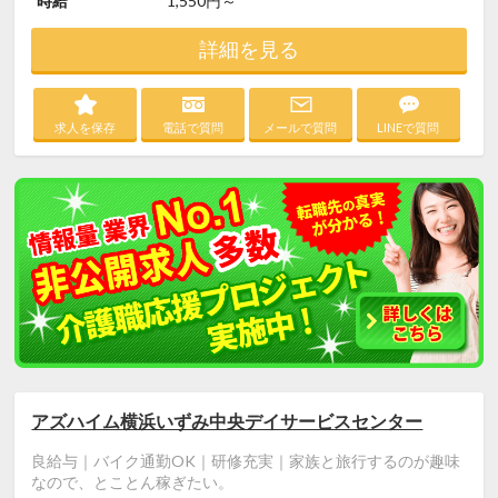
時給
1,550円～
詳細を見る
求人を保存
電話で質問
メールで質問
LINEで質問
アズハイム横浜いずみ中央デイサービスセンター
良給与｜バイク通勤OK｜研修充実｜家族と旅行するのが趣味
なので、とことん稼ぎたい。