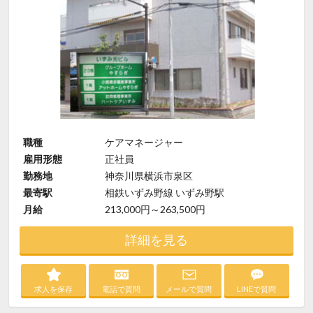
職種
ケアマネージャー
雇用形態
正社員
勤務地
神奈川県横浜市泉区
最寄駅
相鉄いずみ野線 いずみ野駅
月給
213,000円～263,500円
詳細を見る
求人を保存
電話で質問
メールで質問
LINEで質問