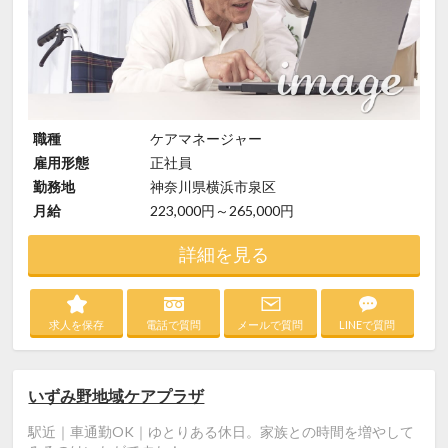
職種
ケアマネージャー
雇用形態
正社員
勤務地
神奈川県横浜市泉区
月給
223,000円～265,000円
詳細を見る
求人を保存
電話で質問
メールで質問
LINEで質問
いずみ野地域ケアプラザ
駅近｜車通勤OK｜ゆとりある休日。家族との時間を増やして