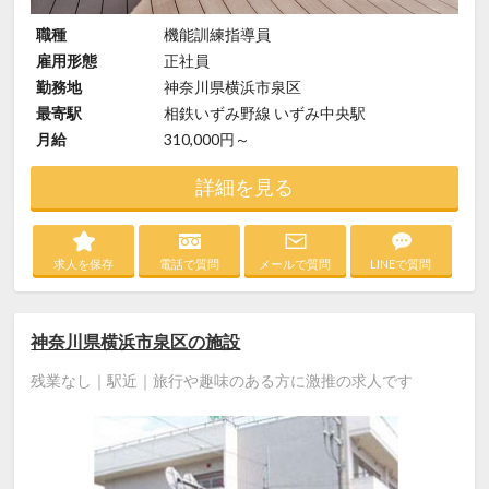
職種
機能訓練指導員
雇用形態
正社員
勤務地
神奈川県横浜市泉区
最寄駅
相鉄いずみ野線 いずみ中央駅
月給
310,000円～
詳細を見る
求人を保存
電話で質問
メールで質問
LINEで質問
神奈川県横浜市泉区の施設
残業なし｜駅近｜旅行や趣味のある方に激推の求人です