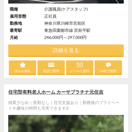
職種
介護職員(ケアスタッフ)
雇用形態
正社員
勤務地
神奈川県川崎市宮前区
最寄駅
東急田園都市線 宮前平駅
月給
246,000円～297,000円
詳細を見る
求人を保存
電話で質問
メールで質問
LINEで質問
住宅型有料老人ホーム カーサプラチナ元住吉
残業少なめ｜夜勤なし｜住宅支援あり｜勤務後のプライベー
トや趣味の時間も充実できます♪