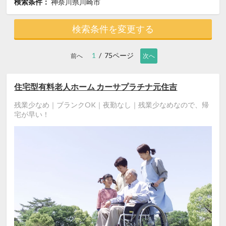
検索条件：
神奈川県川崎市
検索条件を変更する
1
/ 75ページ
前へ
次へ
住宅型有料老人ホーム カーサプラチナ元住吉
残業少なめ｜ブランクOK｜夜勤なし｜残業少なめなので、帰
宅が早い！