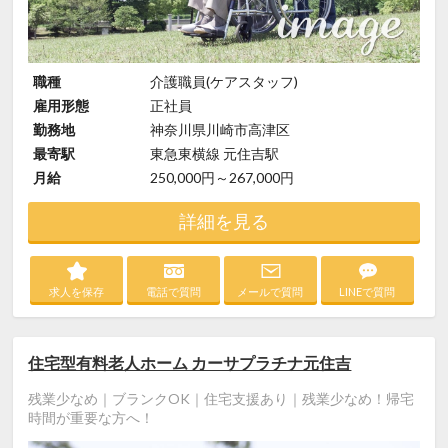
職種
介護職員(ケアスタッフ)
雇用形態
正社員
勤務地
神奈川県川崎市高津区
最寄駅
東急東横線 元住吉駅
月給
250,000円～267,000円
詳細を見る
求人を保存
電話で質問
メールで質問
LINEで質問
住宅型有料老人ホーム カーサプラチナ元住吉
残業少なめ｜ブランクOK｜住宅支援あり｜残業少なめ！帰宅
時間が重要な方へ！