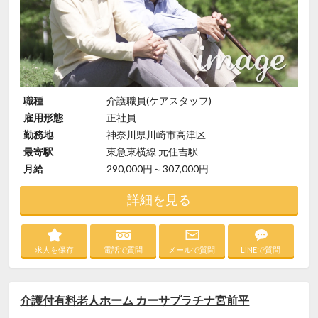
職種
介護職員(ケアスタッフ)
雇用形態
正社員
勤務地
神奈川県川崎市高津区
最寄駅
東急東横線 元住吉駅
月給
290,000円～307,000円
詳細を見る
求人を保存
電話で質問
メールで質問
LINEで質問
介護付有料老人ホーム カーサプラチナ宮前平