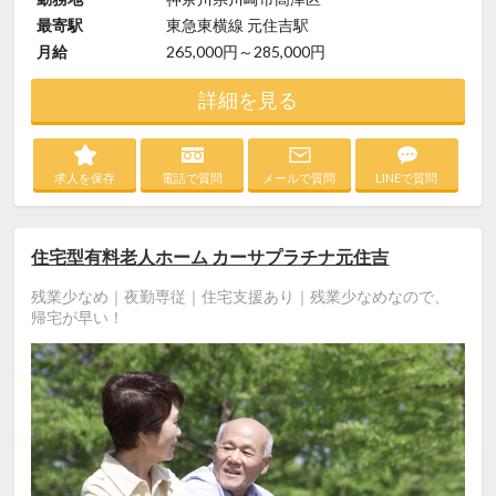
最寄駅
東急東横線 元住吉駅
月給
265,000円～285,000円
詳細を見る
求人を保存
電話で質問
メールで質問
LINEで質問
住宅型有料老人ホーム カーサプラチナ元住吉
残業少なめ｜夜勤専従｜住宅支援あり｜残業少なめなので、
帰宅が早い！