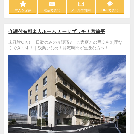
求人を保存
電話で質問
メールで質問
LINEで質問
介護付有料老人ホーム カーサプラチナ宮前平
未経験OK！ 日勤のみの介護職♪ ご家庭との両立も無理な
くできます！｜残業少なめ！帰宅時間が重要な方へ！