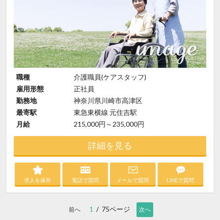
職種
介護職員(ケアスタッフ)
雇用形態
正社員
勤務地
神奈川県川崎市高津区
最寄駅
東急東横線 元住吉駅
月給
215,000円～235,000円
詳細を見る
求人を保存
電話で質問
メールで質問
LINEで質問
1
/ 75ページ
前へ
次へ