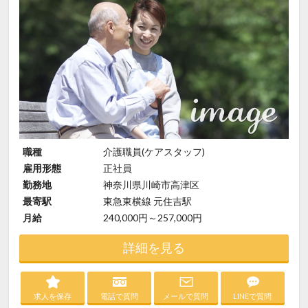
職種
介護職員(ケアスタッフ)
雇用形態
正社員
勤務地
神奈川県川崎市高津区
最寄駅
東急東横線 元住吉駅
月給
240,000円～257,000円
詳細を見る
求人を保存
電話で質問
メールで質問
LINEで質問