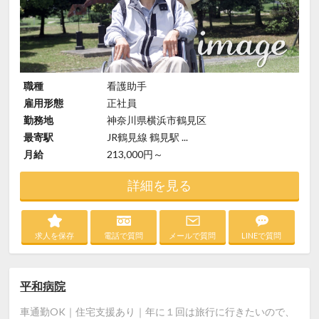
職種
看護助手
雇用形態
正社員
勤務地
神奈川県横浜市鶴見区
最寄駅
JR鶴見線 鶴見駅 ...
月給
213,000円～
詳細を見る
求人を保存
電話で質問
メールで質問
LINEで質問
平和病院
車通勤OK｜住宅支援あり｜年に１回は旅行に行きたいので、