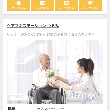
求人を保存
電話で質問
メールで質問
LINEで質問
ケアマネステーション つるみ
駅近｜車通勤OK｜旅行や趣味のある方に激推の求人です
職種
ケアマネージャー