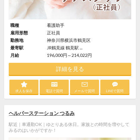
職種
看護助手
雇用形態
正社員
勤務地
神奈川県横浜市鶴見区
最寄駅
JR鶴見線 鶴見駅 ...
月給
196,000円～214,022円
詳細を見る
求人を保存
電話で質問
メールで質問
LINEで質問
ヘルパーステーション つるみ
駅近｜車通勤OK｜ゆとりある休日。家族との時間を増やして
みるのはいかがですか！