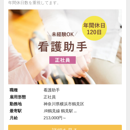
年間休日数を重視してます。
職種
看護助手
雇用形態
正社員
勤務地
神奈川県横浜市鶴見区
最寄駅
JR鶴見線 鶴見駅 ...
月給
213,000円～