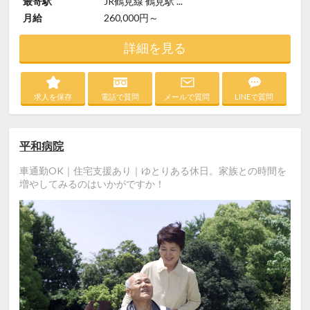
最寄駅
JR鶴見線 鶴見駅 ...
月給
260,000円～
詳細を見る
求人を保存
電話で質問
メールで質問
LINEで質問
平和病院
車通勤OK｜住宅支援あり｜ゆとりある休日。家族との時間を
増やしてみるのはいかがですか！