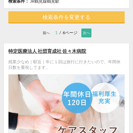
検索条件：
JR鶴見線鶴見駅
検索条件を変更する
1
/ 6ページ
前へ
次へ
特定医療法人 社団育成社 佐々木病院
残業少なめ｜駅近｜年に１回は旅行に行きたいので、年間休
日数を重視してます。