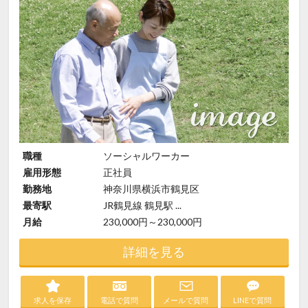
職種
ソーシャルワーカー
雇用形態
正社員
勤務地
神奈川県横浜市鶴見区
最寄駅
JR鶴見線 鶴見駅 ...
月給
230,000円～230,000円
詳細を見る
求人を保存
電話で質問
メールで質問
LINEで質問