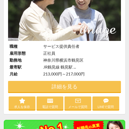
職種
サービス提供責任者
雇用形態
正社員
勤務地
神奈川県横浜市鶴見区
最寄駅
JR鶴見線 鶴見駅 ...
月給
213,000円～217,000円
詳細を見る
求人を保存
電話で質問
メールで質問
LINEで質問