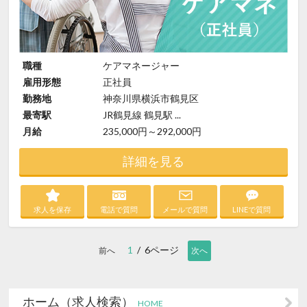
職種
ケアマネージャー
雇用形態
正社員
勤務地
神奈川県横浜市鶴見区
最寄駅
JR鶴見線 鶴見駅 ...
月給
235,000円～292,000円
詳細を見る
求人を保存
電話で質問
メールで質問
LINEで質問
1
/ 6ページ
前へ
次へ
ホーム（求人検索）
HOME