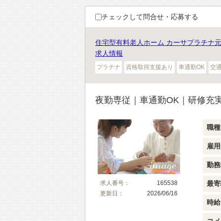
チェックして問合せ・応募する
住宅型有料老人ホーム カーサプラチナ
求人情報
プラチナ
資格取得支援あり
車通勤OK
交
夜勤専従｜車通勤OK｜研修充
職種
雇用
勤務
最寄
求人番号：
165538
更新日：
2026/06/16
時給
コメ