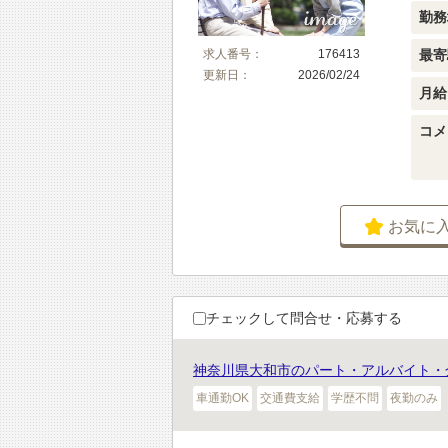
勤務
最寄
求人番号：
176413
更新日：
2026/02/24
月給
コメ
お気に
チェックして問合せ・応募する
神奈川県大和市のパート・アルバイト・
車通勤OK
交通費支給
学歴不問
夜勤のみ