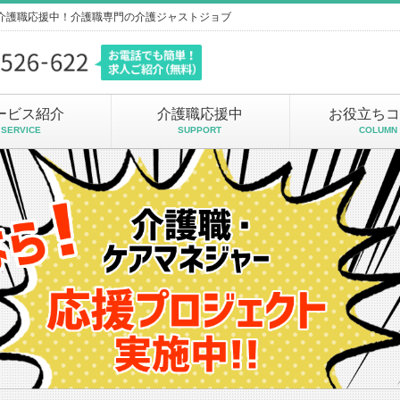
介護職応援中！介護職専門の介護ジャストジョブ
ービス紹介
介護職応援中
お役立ちコ
SERVICE
SUPPORT
COLUMN