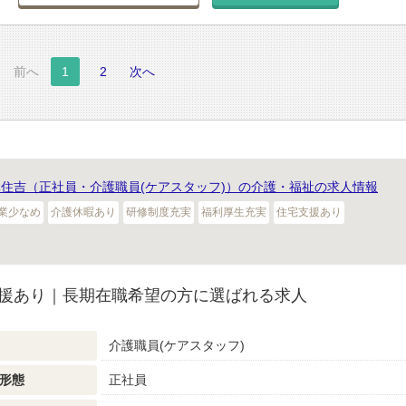
前へ
1
2
次へ
元住吉（正社員・介護職員(ケアスタッフ)）の介護・福祉の求人情報
業少なめ
介護休暇あり
研修制度充実
福利厚生充実
住宅支援あり
援あり｜長期在職希望の方に選ばれる求人
介護職員(ケアスタッフ)
形態
正社員