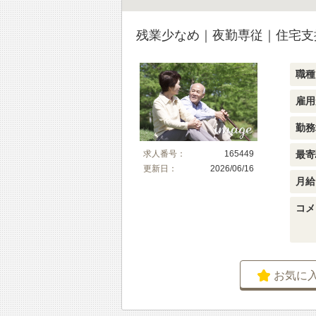
残業少なめ｜夜勤専従｜住宅支
職種
雇用
勤務
最寄
求人番号：
165449
更新日：
2026/06/16
月給
コメ
お気に