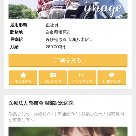
雇用形態
正社員
勤務地
奈良県橿原市
最寄駅
近鉄橿原線 大和八木駅 ...
月給
280,000円～
詳細を見る
求人を保存
電話で質問
メールで質問
LINEで質問
医療法人 郁慈会 服部記念病院
残業少なめ｜未経験OK｜車通勤OK｜残業少なめ！帰宅時間
が重要な方へ！