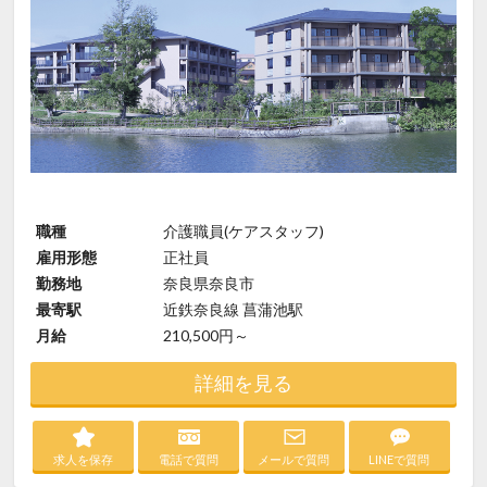
職種
介護職員(ケアスタッフ)
雇用形態
正社員
勤務地
奈良県奈良市
最寄駅
近鉄奈良線 菖蒲池駅
月給
210,500円～
詳細を見る
求人を保存
電話で質問
メールで質問
LINEで質問