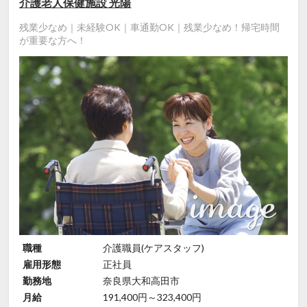
介護老人保健施設 光陽
残業少なめ｜未経験OK｜車通勤OK｜残業少なめ！帰宅時間
が重要な方へ！
職種
介護職員(ケアスタッフ)
雇用形態
正社員
勤務地
奈良県大和高田市
月給
191,400円～323,400円