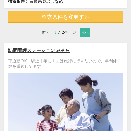
検索条件：
奈良県
残業少なめ
検索条件を変更する
1
/ 2ページ
前へ
次へ
訪問看護ステーション みそら
車通勤OK｜駅近｜年に１回は旅行に行きたいので、年間休日
数を重視してます。