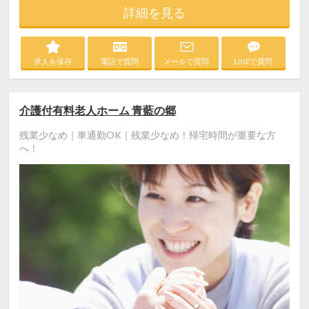
詳細を見る
求人を保存
電話で質問
メールで質問
LINEで質問
介護付有料老人ホーム 青藍の郷
残業少なめ｜車通勤OK｜残業少なめ！帰宅時間が重要な方
へ！