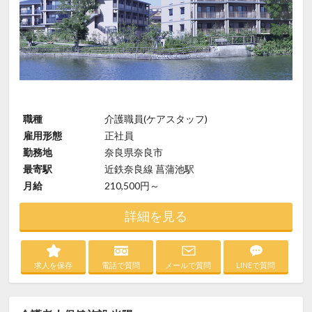
職種
介護職員(ケアスタッフ)
雇用形態
正社員
勤務地
奈良県奈良市
最寄駅
近鉄奈良線 菖蒲池駅
月給
210,500円～
詳細を見る
求人を保存
電話で質問
メールで質問
LINEで質問