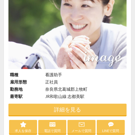
職種
看護助手
雇用形態
正社員
勤務地
奈良県北葛城郡上牧町
最寄駅
JR和歌山線 志都美駅
詳細を見る
求人を保存
電話で質問
メールで質問
LINEで質問