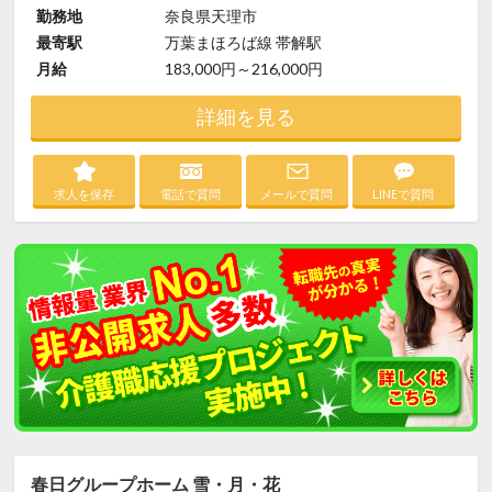
勤務地
奈良県天理市
最寄駅
万葉まほろば線 帯解駅
月給
183,000円～216,000円
詳細を見る
求人を保存
電話で質問
メールで質問
LINEで質問
春日グループホーム 雪・月・花