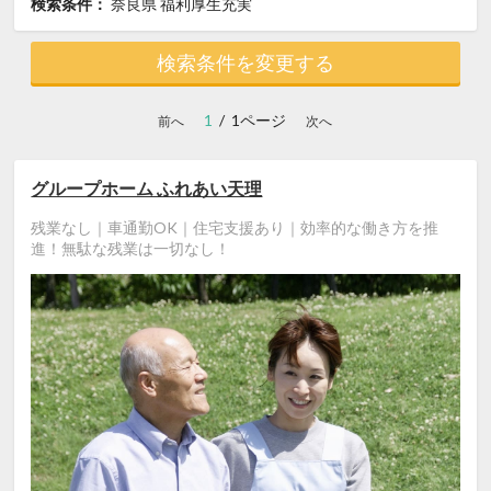
検索条件：
奈良県
福利厚生充実
検索条件を変更する
1
/ 1ページ
前へ
次へ
グループホーム ふれあい天理
残業なし｜車通勤OK｜住宅支援あり｜効率的な働き方を推
進！無駄な残業は一切なし！