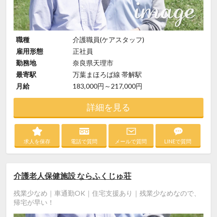
職種
介護職員(ケアスタッフ)
雇用形態
正社員
勤務地
奈良県天理市
最寄駅
万葉まほろば線 帯解駅
月給
183,000円～217,000円
詳細を見る
求人を保存
電話で質問
メールで質問
LINEで質問
介護老人保健施設 ならふくじゅ荘
残業少なめ｜車通勤OK｜住宅支援あり｜残業少なめなので、
帰宅が早い！