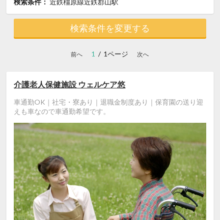
検索条件：
近鉄橿原線近鉄郡山駅
検索条件を変更する
1
/ 1ページ
前へ
次へ
介護老人保健施設 ウェルケア悠
車通勤OK｜社宅・寮あり｜退職金制度あり｜保育園の送り迎
えも車なので車通勤希望です。