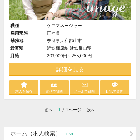
職種
ケアマネージャー
雇用形態
正社員
勤務地
奈良県大和郡山市
最寄駅
近鉄橿原線 近鉄郡山駅
月給
203,000円～255,000円
詳細を見る
求人を保存
電話で質問
メールで質問
LINEで質問
1
/ 1ページ
前へ
次へ
ホーム（求人検索）
HOME