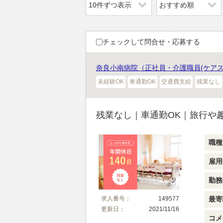
チェックして問合せ・応募する
奈良小南病院（正社員・介護職員(ケア
未経験OK
車通勤OK
交通費支給
残業なし
残業なし｜車通勤OK｜旅行や
職種
雇用
勤務
求人番号：
149577
最寄
更新日：
2021/11/16
コメ