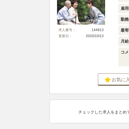
雇用
勤務
最寄
求人番号：
144913
更新日：
2020/10/13
月給
コメ
お気に
チェックした求人をまとめ