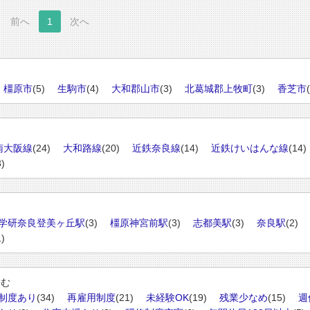
前へ
1
次へ
橿原市
(5)
生駒市
(4)
大和郡山市
(3)
北葛城郡上牧町
(3)
香芝市
南大阪線
(24)
大和路線
(20)
近鉄奈良線
(14)
近鉄けいはんな線
(14)
3)
学研奈良登美ヶ丘駅
(3)
橿原神宮前駅
(3)
志都美駅
(3)
奈良駅
(2)
1)
込む
制度あり
(34)
再雇用制度
(21)
未経験OK
(19)
残業少なめ
(15)
週